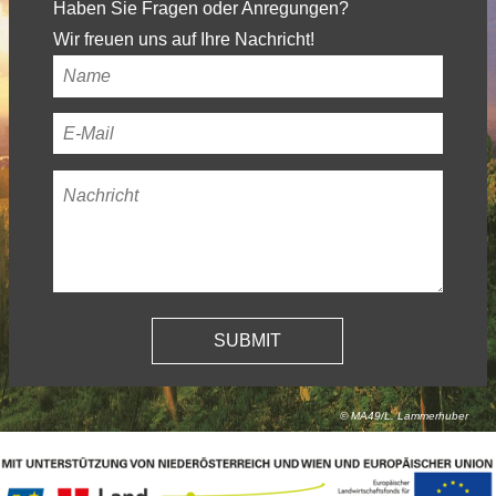
Haben Sie Fragen oder Anregungen?
Wir freuen uns auf Ihre Nachricht!
Ihr
Name
*
Ihre
E-
Nachricht
*
Mail-
Adresse
*
© MA49/L. Lammerhuber