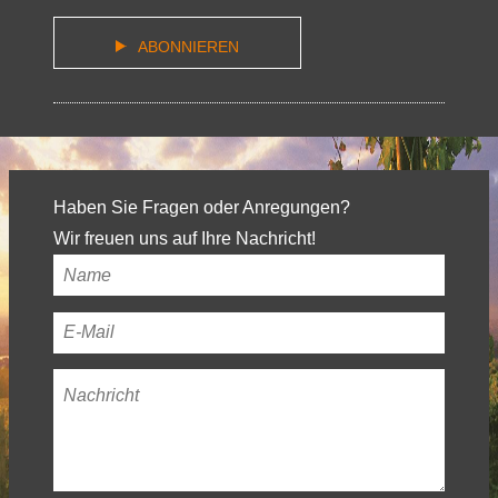
ABONNIEREN
Haben Sie Fragen oder Anregungen?
Wir freuen uns auf Ihre Nachricht!
Ihr
Name
*
Ihre
E-
Nachricht
*
Mail-
Adresse
*