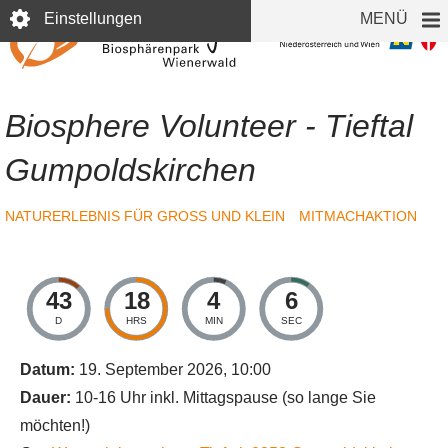
Direkt
Einstellungen
MENÜ
zum
Inhalt
Biosphere Volunteer - Tieftal
Gumpoldskirchen
NATURERLEBNIS FÜR GROSS UND KLEIN
MITMACHAKTION
43
18
4
6
D
HRS
MIN
SEC
Datum:
19. September 2026, 10:00
Dauer:
10-16 Uhr inkl. Mittagspause (so lange Sie
möchten!)