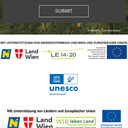
© MA49/L. Lammerhuber