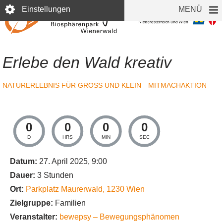
Direkt
Einstellungen
MENÜ
zum
Inhalt
Erlebe den Wald kreativ
NATURERLEBNIS FÜR GROSS UND KLEIN
MITMACHAKTION
0
0
0
0
D
HRS
MIN
SEC
Datum:
27. April 2025, 9:00
Dauer:
3 Stunden
Ort:
Parkplatz Maurerwald
,
1230
Wien
Zielgruppe:
Familien
Veranstalter:
bewepsy – Bewegungsphänomen