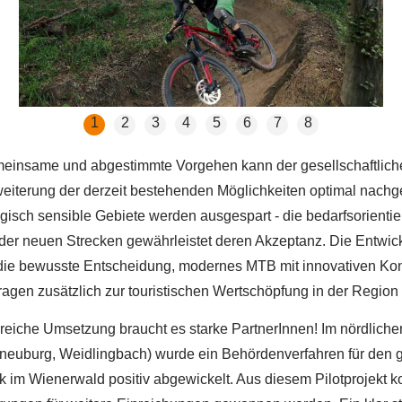
1
2
3
4
5
6
7
8
einsame und abgestimmte Vorgehen kann der gesellschaftlich
weiterung der derzeit bestehenden Möglichkeiten optimal nac
isch sensible Gebiete werden ausgespart - die bedarfsorientie
der neuen Strecken gewährleistet deren Akzeptanz. Die Entwic
die bewusste Entscheidung, modernes MTB mit innovativen Ko
ragen zusätzlich zur touristischen Wertschöpfung in der Region 
greiche Umsetzung braucht es starke PartnerInnen! Im nördlich
neuburg, Weidlingbach) wurde ein Behördenverfahren für den 
rk im Wienerwald positiv abgewickelt. Aus diesem Pilotprojekt 