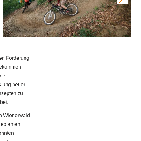
en Forderung
hgekommen
rte
klung neuer
nzepten zu
bei.
en Wienerwald
geplanten
konnten