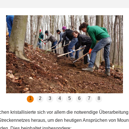
1
2
3
4
5
6
7
8
hen kristallisierte sich vor allem die notwendige Überarbeitung
treckennetzes heraus, um den heutigen Ansprüchen von Mount
den. Dies beinhaltet insbesondere: