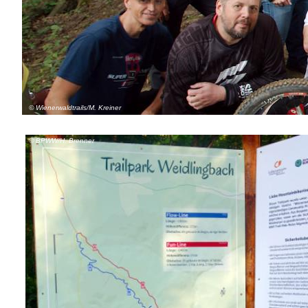
© Wienerwaldtrails/M. Kreiner
© BPWW/H. Brenner