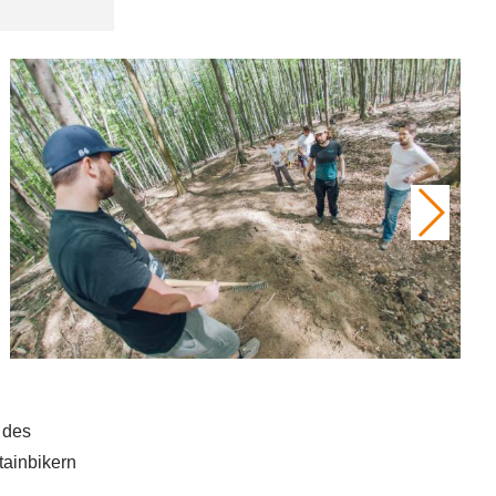
 des
ainbikern