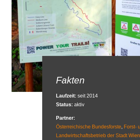
Fakten
Laufzeit:
seit 2014
Status:
aktiv
Partner:
Österreichische Bundesforste
,
Forst- 
Landwirtschaftsbetrieb der Stadt Wien