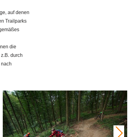
ge, auf denen
en Trailparks
itgemäßes
enen die
z.B. durch
 nach