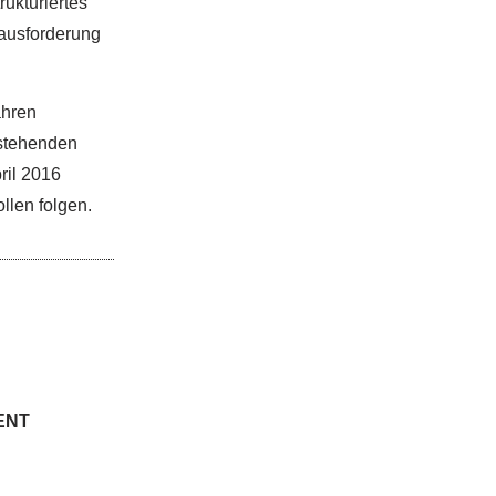
ukturiertes
rausforderung
ahren
estehenden
il 2016
llen folgen.
ENT