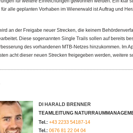
rungen für weitere Einreichungen gewonnen werden. Ein klar str
für alle geplanten Vorhaben im Wienerwald ist Auftrag und He
wird an der Freigabe neuer Strecken, die keinem Behördenverf
earbeitet. Diese sogenannten Single Trails sollen auf bereits b
rbesserung des vorhandenen MTB-Netzes hinzukommen. Im Apr
sten acht dieser neuen Strecken freigegeben werden, weitere so
DI HARALD BRENNER
TEAMLEITUNG NATURRAUMMANAGEM
Tel.:
+43 2233 54187-14
Tel.:
0676 81 22 04 04