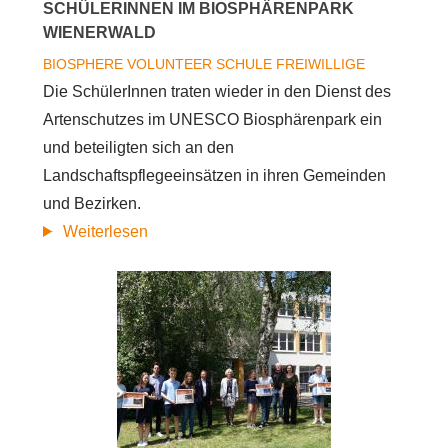
SCHÜLERINNEN IM BIOSPHÄRENPARK
WIENERWALD
BIOSPHERE VOLUNTEER
SCHULE
FREIWILLIGE
Die SchülerInnen traten wieder in den Dienst des
Artenschutzes im UNESCO Biosphärenpark ein
und beteiligten sich an den
Landschaftspflegeeinsätzen in ihren Gemeinden
und Bezirken.
über
Weiterlesen
Im
Namen
der
Artenvielfalt:
Landschafspflegeeinsätze
mit
den