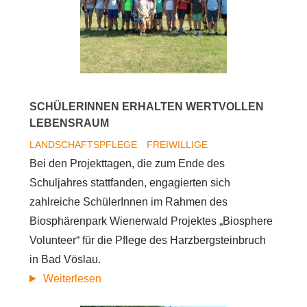
zeichnet
aktive
UnterstützerInnen
aus
SCHÜLERINNEN ERHALTEN WERTVOLLEN
LEBENSRAUM
LANDSCHAFTSPFLEGE
FREIWILLIGE
Bei den Projekttagen, die zum Ende des
Schuljahres stattfanden, engagierten sich
zahlreiche SchülerInnen im Rahmen des
Biosphärenpark Wienerwald Projektes „Biosphere
Volunteer“ für die Pflege des Harzbergsteinbruch
in Bad Vöslau.
SchülerInnen
Weiterlesen
erhalten