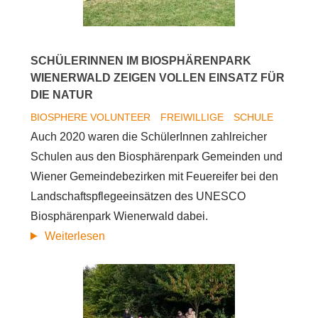
SchülerInnen
im
Biosphärenpark
SCHÜLERINNEN IM BIOSPHÄRENPARK
Wienerwald
WIENERWALD ZEIGEN VOLLEN EINSATZ FÜR
DIE NATUR
BIOSPHERE VOLUNTEER
FREIWILLIGE
SCHULE
Auch 2020 waren die SchülerInnen zahlreicher
Schulen aus den Biosphärenpark Gemeinden und
Wiener Gemeindebezirken mit Feuereifer bei den
Landschaftspflegeeinsätzen des UNESCO
Biosphärenpark Wienerwald dabei.
SchülerInnen
Weiterlesen
im
Biosphärenpark
Wienerwald
zeigen