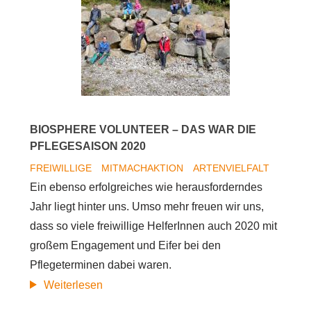
vollen
Einsatz
für
die
Natur
BIOSPHERE VOLUNTEER – DAS WAR DIE
PFLEGESAISON 2020
FREIWILLIGE
MITMACHAKTION
ARTENVIELFALT
Ein ebenso erfolgreiches wie herausforderndes
Jahr liegt hinter uns. Umso mehr freuen wir uns,
dass so viele freiwillige HelferInnen auch 2020 mit
großem Engagement und Eifer bei den
Pflegeterminen dabei waren.
Biosphere
Weiterlesen
Volunteer