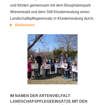
und führten gemeinsam mit dem Biosphärenpark
Wienerwald und dem Stift Klosterneuburg einen
Landschaftspflegeeinsatz in Klosterneuburg durch.
Corporate
Weiterlesen
Volunteering
auf
der
Hohenauer
Wiese
im
Wienerwald
IM NAMEN DER ARTENVIELFALT:
LANDSCHAFSPFLEGEEINSÄTZE MIT DEN