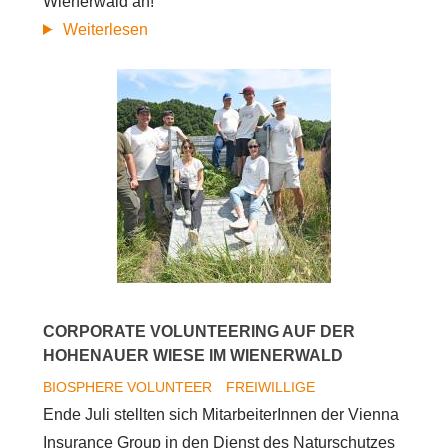
Wienerwald an!
Biosphere
Weiterlesen
Volunteer:
Mit
vereinten
Kräften
für
die
Natur
CORPORATE VOLUNTEERING AUF DER
HOHENAUER WIESE IM WIENERWALD
BIOSPHERE VOLUNTEER
FREIWILLIGE
Ende Juli stellten sich MitarbeiterInnen der Vienna
Insurance Group in den Dienst des Naturschutzes