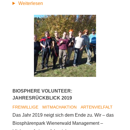
Internationales
Weiterlesen
Freiwilligencamp
im
BPWW
und
Nationalpark
Donau-
Auen
BIOSPHERE VOLUNTEER:
JAHRESRÜCKBLICK 2019
FREIWILLIGE
MITMACHAKTION
ARTENVIELFALT
Das Jahr 2019 neigt sich dem Ende zu. Wir – das
Biosphärenpark Wienerwald Management –