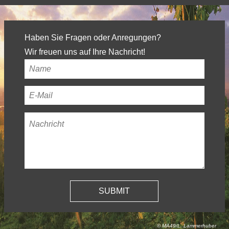
Haben Sie Fragen oder Anregungen?
Wir freuen uns auf Ihre Nachricht!
Ihr
Name
*
Ihre
E-
Nachricht
*
Mail-
Adresse
*
© MA49/L. Lammerhuber