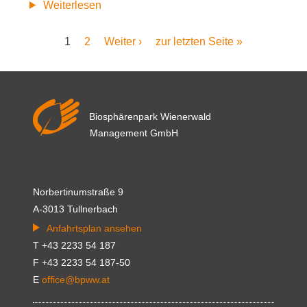
Pflegeeinsatz
Weiterlesen
der
Aktuelle
1
Seite
2
Nächste
Weiter ›
Letzte
zur letzten Seite »
Seitennummerierung
Firma
Seite
Seite
Seite
Bacardi-
Martini
Biosphärenpark Wienerwald
Management GmbH
Norbertinumstraße 9
A-3013 Tullnerbach
Anfahrtsplan ansehen
T +43 2233 54 187
F +43 2233 54 187-50
E
office@bpww.at