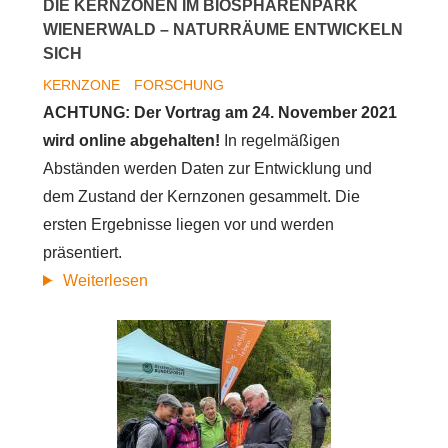
DIE KERNZONEN IM BIOSPHÄRENPARK
WIENERWALD – NATURRÄUME ENTWICKELN
SICH
KERNZONE
FORSCHUNG
ACHTUNG: Der Vortrag am 24. November 2021
wird online abgehalten!
In regelmäßigen
Abständen werden Daten zur Entwicklung und
dem Zustand der Kernzonen gesammelt. Die
ersten Ergebnisse liegen vor und werden
präsentiert.
Die
Weiterlesen
Kernzonen
im
Biosphärenpark
Wienerwald
–