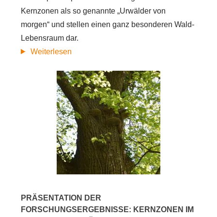
Kernzonen als so genannte „Urwälder von
morgen“ und stellen einen ganz besonderen Wald-
Lebensraum dar.
21.
Weiterlesen
März
Internationaler
Tag
des
Waldes
-
die
"Urwälder
von
morgen"
PRÄSENTATION DER
FORSCHUNGSERGEBNISSE: KERNZONEN IM