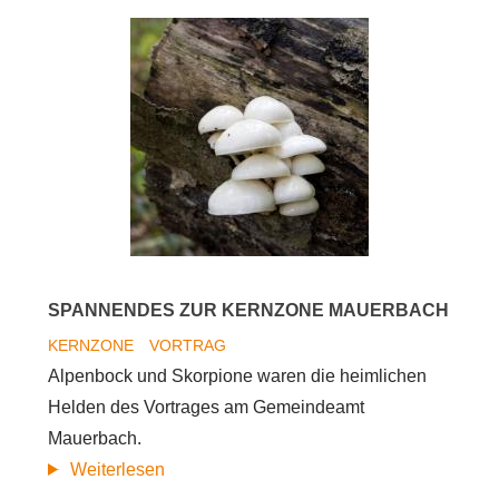
Vorträge:
Kernzonen
im
Biosphärenpark
Wienerwald
-
Leben
im
Urwald
von
SPANNENDES ZUR KERNZONE MAUERBACH
Morgen
KERNZONE
VORTRAG
Alpenbock und Skorpione waren die heimlichen
Helden des Vortrages am Gemeindeamt
Mauerbach.
Spannendes
Weiterlesen