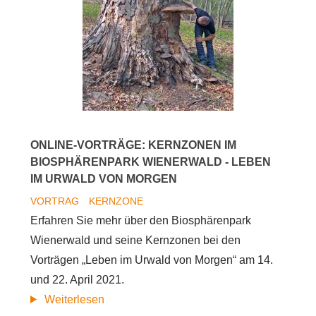
Urwald
von
morgen
-
Kernzonen
im
Biosphärenpark
ONLINE-VORTRÄGE: KERNZONEN IM
Wienerwald
BIOSPHÄRENPARK WIENERWALD - LEBEN
IM URWALD VON MORGEN
VORTRAG
KERNZONE
Erfahren Sie mehr über den Biosphärenpark
Wienerwald und seine Kernzonen bei den
Vorträgen „Leben im Urwald von Morgen“ am 14.
und 22. April 2021.
Online-
Weiterlesen