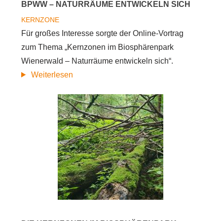
BPWW – NATURRÄUME ENTWICKELN SICH
KERNZONE
Für großes Interesse sorgte der Online-Vortrag
zum Thema „Kernzonen im Biosphärenpark
Wienerwald – Naturräume entwickeln sich“.
über
Weiterlesen
Präsentation
der
Forschungsergebnisse:
Kernzonen
im
BPWW
–
Naturräume
entwickeln
sich