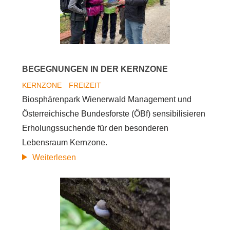
Naturräume
entwickeln
sich
BEGEGNUNGEN IN DER KERNZONE
KERNZONE
FREIZEIT
Biosphärenpark Wienerwald Management und
Österreichische Bundesforste (ÖBf) sensibilisieren
Erholungssuchende für den besonderen
Lebensraum Kernzone.
Begegnungen
Weiterlesen
in
der
Kernzone