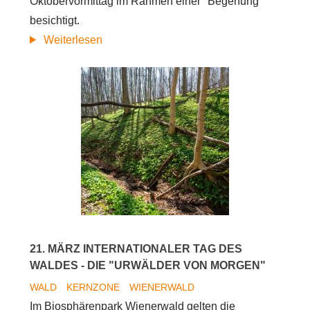
Oktobervormittag im Rahmen einer "Begehung"
besichtigt.
über
Weiterlesen
Wie
steht
es
um
die
Urwälder
von
morgen?
21. MÄRZ INTERNATIONALER TAG DES
WALDES - DIE "URWÄLDER VON MORGEN"
WALD
KERNZONE
WIENERWALD
Im Biosphärenpark Wienerwald gelten die