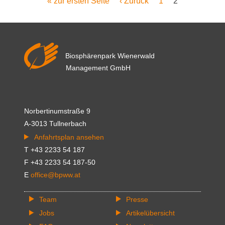
Erste
« zur ersten Seite
Vorherige
‹ Zurück
Seite
1
Aktuelle
2
Seitennummerierung
Wein
Seite
Seite
Seite
2016“:
Auszeichnung
für
Biosphärenpark Wienerwald
die
Management GmbH
besten,
nachhaltigen
Weine
Norbertinumstraße 9
aus
A-3013 Tullnerbach
dem
Anfahrtsplan ansehen
Biosphärenpark
T +43 2233 54 187
Wienerwald
F +43 2233 54 187-50
E
office@bpww.at
Team
Presse
Jobs
Artikelübersicht