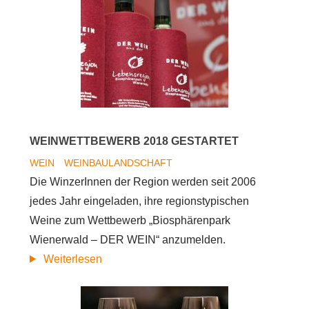
Wienerwald
WEINWETTBEWERB 2018 GESTARTET
WEIN
WEINBAULANDSCHAFT
Die WinzerInnen der Region werden seit 2006
jedes Jahr eingeladen, ihre regionstypischen
Weine zum Wettbewerb „Biosphärenpark
Wienerwald – DER WEIN“ anzumelden.
Weinwettbewerb
Weiterlesen
2018
gestartet