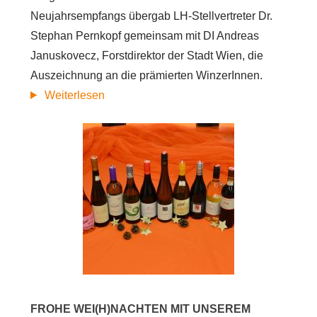
Neujahrsempfangs übergab LH-Stellvertreter Dr.
Stephan Pernkopf gemeinsam mit DI Andreas
Januskovecz, Forstdirektor der Stadt Wien, die
Auszeichnung an die prämierten WinzerInnen.
Der
Weiterlesen
beste
Traubensaft
2017:
Auszeichnung
für
die
besten,
nachhaltigen
Traubensäfte
aus
FROHE WEI(H)NACHTEN MIT UNSEREM
dem