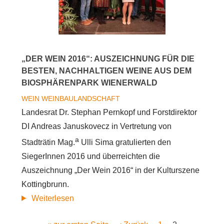
besten,
nachhaltigen
Traubensäfte
aus
„DER WEIN 2016“: AUSZEICHNUNG FÜR DIE
dem
BESTEN, NACHHALTIGEN WEINE AUS DEM
Biosphärenpark
BIOSPHÄRENPARK WIENERWALD
Wienerwald
WEIN
WEINBAULANDSCHAFT
Landesrat Dr. Stephan Pernkopf und Forstdirektor
DI Andreas Januskovecz in Vertretung von
a
Stadträtin Mag.
Ulli Sima gratulierten den
SiegerInnen 2016 und überreichten die
Auszeichnung „Der Wein 2016“ in der Kulturszene
Kottingbrunn.
über
Weiterlesen
„Der