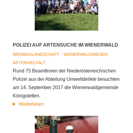
POLIZEI AUF ARTENSUCHE IM WIENERWALD
WEINBAULANDSCHAFT
WIENERWALDWIESEN
ARTENVIELFALT
Rund 75 BeamtInnen der Niederösterreichischen
Polizei aus der Abteilung Umweltdelikte besuchten
am 14. September 2017 die Wienerwaldgemeinde
Königstetten.
Polizei
Weiterlesen
auf
Artensuche
im