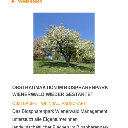
"Best
Weiterlesen
of
Traubensaft
2016"
-
Die
2.
Plätze
OBSTBAUMAKTION IM BIOSPHÄRENPARK
WIENERWALD WIEDER GESTARTET
OBSTBÄUME
WEINBAULANDSCHAFT
Das Biosphärenpark Wienerwald Management
unterstützt alle EigentümerInnen
landwirtschaftlicher Flächen im Biosphärenpark