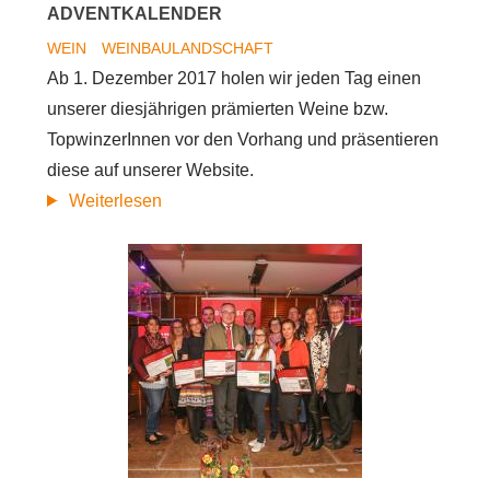
ADVENTKALENDER
Biosphärenpark
WEIN
WEINBAULANDSCHAFT
Wienerwald
Ab 1. Dezember 2017 holen wir jeden Tag einen
unserer diesjährigen prämierten Weine bzw.
TopwinzerInnen vor den Vorhang und präsentieren
diese auf unserer Website.
Frohe
Weiterlesen
Wei(h)nachten
mit
unserem
Adventkalender