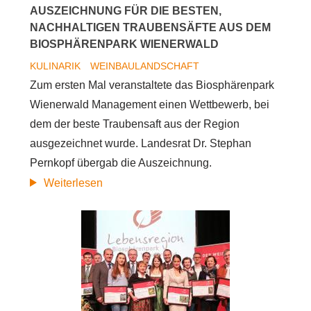
AUSZEICHNUNG FÜR DIE BESTEN,
NACHHALTIGEN TRAUBENSÄFTE AUS DEM
BIOSPHÄRENPARK WIENERWALD
KULINARIK
WEINBAULANDSCHAFT
Zum ersten Mal veranstaltete das Biosphärenpark
Wienerwald Management einen Wettbewerb, bei
dem der beste Traubensaft aus der Region
ausgezeichnet wurde. Landesrat Dr. Stephan
Pernkopf übergab die Auszeichnung.
„Der
Weiterlesen
beste
Traubensaft
2016“:
Auszeichnung
für
die