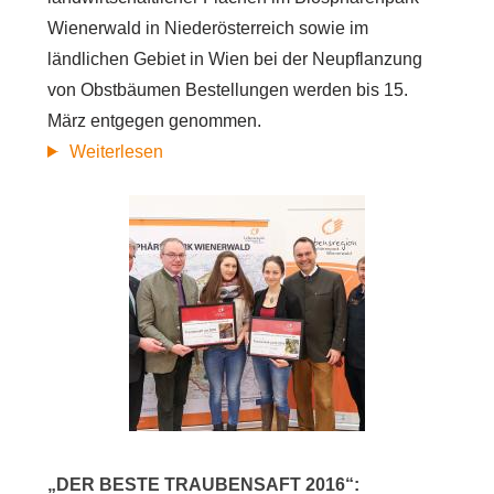
Wienerwald in Niederösterreich sowie im
ländlichen Gebiet in Wien bei der Neupflanzung
von Obstbäumen Bestellungen werden bis 15.
März entgegen genommen.
Obstbaumaktion
Weiterlesen
im
Biosphärenpark
Wienerwald
wieder
gestartet
„DER BESTE TRAUBENSAFT 2016“: