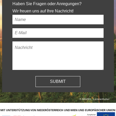
Haben Sie Fragen oder Anregungen?
Wir freuen uns auf Ihre Nachricht!
Ihr
Name
*
Ihre
E-
Nachricht
*
Mail-
Adresse
*
© MA49/L. Lammerhuber