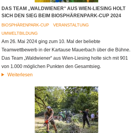
DAS TEAM „WALDWIENER“ AUS WIEN-LIESING HOLT
SICH DEN SIEG BEIM BIOSPHÄRENPARK-CUP 2024
BIOSPHÄRENPARK-CUP
VERANSTALTUNG
UMWELTBILDUNG
Am 26. Mai 2024 ging zum 10. Mal der beliebte
Teamwettbewerb in der Kartause Mauerbach über die Bühne.
Das Team „Waldwiener“ aus Wien-Liesing holte sich mit 901
von 1.000 möglichen Punkten den Gesamtsieg.
Das
Weiterlesen
Team
„Waldwiener“
aus
Wien-
Liesing
holt
sich