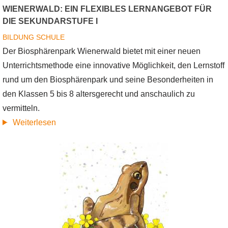
WIENERWALD: EIN FLEXIBLES LERNANGEBOT FÜR
Saison
DIE SEKUNDARSTUFE I
BILDUNG
SCHULE
Der Biosphärenpark Wienerwald bietet mit einer neuen
Unterrichtsmethode eine innovative Möglichkeit, den Lernstoff
rund um den Biosphärenpark und seine Besonderheiten in
den Klassen 5 bis 8 altersgerecht und anschaulich zu
vermitteln.
über
Weiterlesen
Flipped
Classroom
im
Biosphärenpark
Wienerwald:
Ein
flexibles