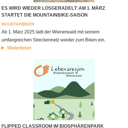
ES WIRD WIEDER LOSGERADELT: AM 1. MÄRZ
STARTET DIE MOUNTAINBIKE-SAISON
MOUNTAINBIKEN
Ab 1. März 2025 lädt der Wienerwald mit seinem
umfangreichen Streckennetz wieder zum Biken ein.
über
Weiterlesen
Es
wird
wieder
losgeradelt:
Am
1.
März
startet
die
FLIPPED CLASSROOM IM BIOSPHÄRENPARK
Mountainbike-