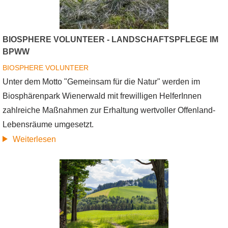
den
Sieg
BIOSPHERE VOLUNTEER - LANDSCHAFTSPFLEGE IM
beim
BPWW
Biosphärenpark-
BIOSPHERE VOLUNTEER
Cup
Unter dem Motto "Gemeinsam für die Natur" werden im
2024
Biosphärenpark Wienerwald mit frewilligen HelferInnen
zahlreiche Maßnahmen zur Erhaltung wertvoller Offenland-
Lebensräume umgesetzt.
Biosphere
Weiterlesen
Volunteer
-
Landschaftspflege
im
BPWW