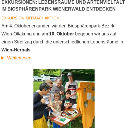
EXKURSIONEN: LEBENSRÄUME UND ARTENVIELFALT
IM BIOSPHÄRENPARK WIENERWALD ENTDECKEN
EXKURSION
MITMACHAKTION
Am 4. Oktober erkunden wir den Biosphärenpark-Bezirk
Wien-Ottakring und am
10. Oktober
begeben wir uns auf
einen Streifzug durch die unterschiedlichen Lebensräume in
Wien-Hernals
.
über
Weiterlesen
Exkursionen:
Lebensräume
und
Artenvielfalt
im
Biosphärenpark
Wienerwald
entdecken