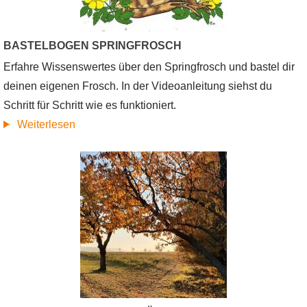
Lernangebot
für
BASTELBOGEN SPRINGFROSCH
die
Erfahre Wissenswertes über den Springfrosch und bastel dir
Sekundarstufe
deinen eigenen Frosch. In der Videoanleitung siehst du
I
Schritt für Schritt wie es funktioniert.
über
Weiterlesen
Bastelbogen
Springfrosch