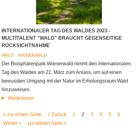
INTERNATIONALER TAG DES WALDES 2023 -
MULTITALENT "WALD" BRAUCHT GEGENSEITIGE
RÜCKSICHTNAHME
WALD
WIENERWALD
Der Biosphärenpark Wienerwald nimmt den Internationalen
Tag des Waldes am 21. März zum Anlass, um auf einen
bewussten Umgang mit der Natur im Erholungsraum Wald
hinzuweisen.
Internationaler
Weiterlesen
Tag
Erste
« zur ersten Seite
Vorherige
< Zurück
Seite
1
Aktuelle
2
Seite
3
Seite
4
Seite
5
Seite
6
Seitennummerierung
des
Seite
Nächste
Weiter >
Letzte
zur letzten Seite »
Seite
Seite
Waldes
Seite
Seite
2023