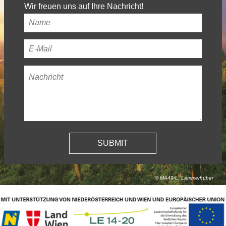
Wir freuen uns auf Ihre Nachricht!
Ihr
Name
*
Ihre
E-
Nachricht
*
Mail-
Adresse
*
© MA49/L. Lammerhuber