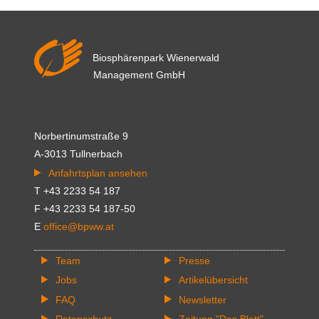
-
Multitalent
"Wald"
Biosphärenpark Wienerwald
braucht
Management GmbH
gegenseitige
Rücksichtnahme
Norbertinumstraße 9
A-3013 Tullnerbach
Anfahrtsplan ansehen
T +43 2233 54 187
F +43 2233 54 187-50
E
office@bpww.at
Team
Presse
Jobs
Artikelübersicht
FAQ
Newsletter
Datenschutz
Zeitung "Das Blatt"