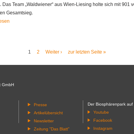
. Das Team „Waldwiener“ aus Wien-Liesing holte sich mit 901 
Projektes
en Gesamtsieg.
“CoDe
Das
lesen
MoRe“
Team
„Waldwiener“
aus
Aktuelle
1
Seite
2
Nächste
Weiter ›
Letzte
zur letzten Seite »
Wien-
Seite
Seite
Seite
Liesing
holt
sich
t GmbH
den
Sieg
Der Biosphärenpark auf
beim
Presse
Youtube
Artikelübersicht
Biosphärenpark-
Facebook
Newsletter
Cup
Instagram
Zeitung "Das Blatt"
2024