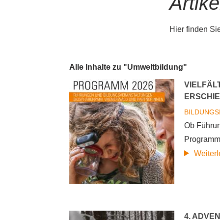
Artike
Hier finden Si
Alle Inhalte zu "Umweltbildung"
VIELFÄL
ERSCHI
BILDUNGS
Ob Führun
Programmh
Weiter
4. ADVE