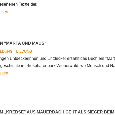
esehenen Textfelder.
1.
lesen
Adventsonntag
N "MARTA UND MAUS"
ILDUNG
BILDUNG
jungen EntdeckerInnen und Entdecker erzählt das Büchlein "Mar
geschichte im Biosphärenpark Wienerwald, wo Mensch und Na
Büchlein
lesen
"Marta
und
Maus"
M „KREBSE“ AUS MAUERBACH GEHT ALS SIEGER BEI