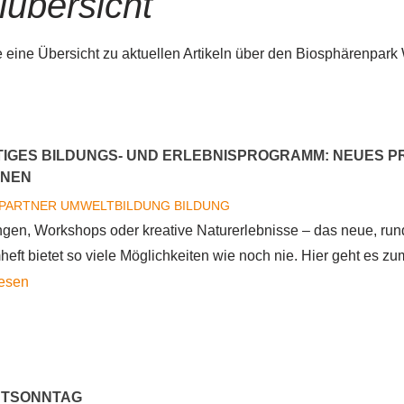
lübersicht
e eine Übersicht zu aktuellen Artikeln über den Biosphärenpark
TIGES BILDUNGS- UND ERLEBNISPROGRAMM: NEUES 
ENEN
PARTNER
UMWELTBILDUNG
BILDUNG
gen, Workshops oder kreative Naturerlebnisse – das neue, rund
eft bietet so viele Möglichkeiten wie noch nie. Hier geht es z
über
lesen
Vielfältiges
Bildungs-
und
Erlebnisprogramm:
NTSONNTAG