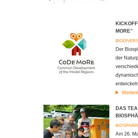
KICKOFF
MORE“
BIODIVER
Der Biosp
der Natur
verschied
dynamisch
entwickeln
Weiter
DAS TEA
BIOSPHÄ
BIOSPHÄR
Am 26. Ma