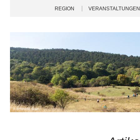
Direkt
Deutsch
English
REGION
VERANSTALTUNGE
zum
Inhalt
© BPWW/M. Graf