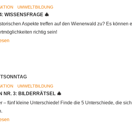
Neues
AKTION
UMWELTBILDUNG
Programmheft
 4: WISSENSFRAGE 🎄
erschienen
storischen Aspekte treffen auf den Wienerwald zu? Es können e
rtmöglichkeiten richtig sein!
4.
lesen
Adventsonntag
NTSONNTAG
AKTION
UMWELTBILDUNG
 NR. 3: BILDERRÄTSEL 🎄
r – fünf kleine Unterschiede! Finde die 5 Unterschiede, die sich
n.
3.
lesen
Adventsonntag