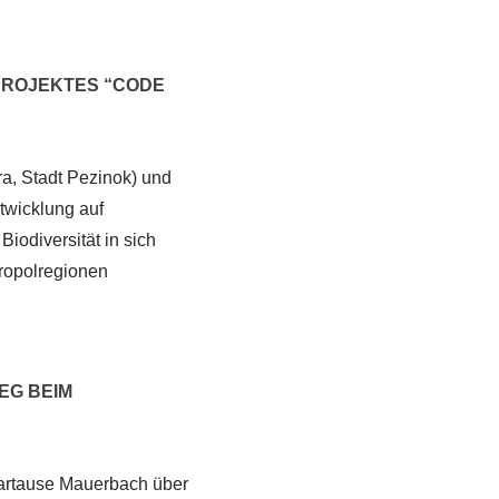
PROJEKTES “CODE
a, Stadt Pezinok) und
twicklung auf
iodiversität in sich
ropolregionen
EG BEIM
Kartause Mauerbach über