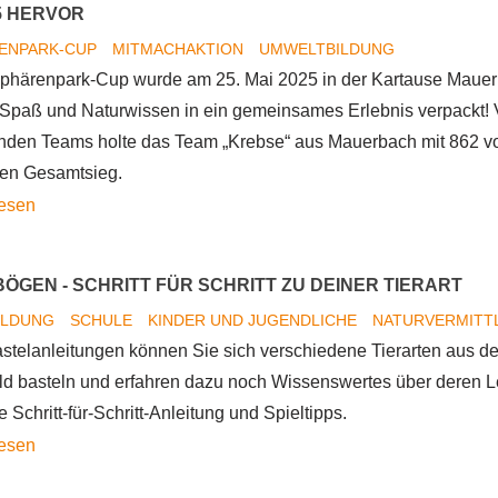
5 HERVOR
ENPARK-CUP
MITMACHAKTION
UMWELTBILDUNG
phärenpark-Cup wurde am 25. Mai 2025 in der Kartause Mauer
 Spaß und Naturwissen in ein gemeinsames Erlebnis verpackt!
nden Teams holte das Team „Krebse“ aus Mauerbach mit 862 v
en Gesamtsieg.
Das
lesen
Team
„Krebse“
ÖGEN - SCHRITT FÜR SCHRITT ZU DEINER TIERART
aus
ILDUNG
SCHULE
KINDER UND JUGENDLICHE
NATURVERMITT
Mauerbach
astelanleitungen können Sie sich verschiedene Tierarten aus 
geht
d basteln und erfahren dazu noch Wissenswertes über deren 
als
 Schritt-für-Schritt-Anleitung und Spieltipps.
Sieger
Bastelbögen
lesen
beim
-
Biosphärenpark-