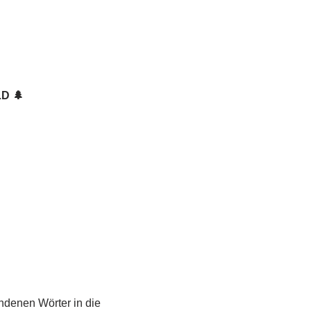
D 🌲
undenen Wörter in die