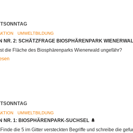
NTSONNTAG
AKTION
UMWELTBILDUNG
 NR. 2: SCHÄTZFRAGE BIOSPHÄRENPARK WIENERWAL
ist die Fläche des Biosphärenparks Wienerwald ungefähr?
2.
lesen
Adventsonntag
NTSONNTAG
AKTION
UMWELTBILDUNG
 NR. 1: BIOSPHÄRENPARK-SUCHSEL 🌲
Finde die 5 im Gitter versteckten Begriffe und schreibe die gef