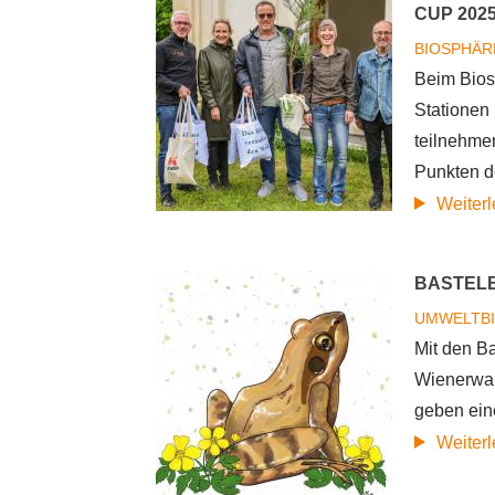
CUP 202
BIOSPHÄR
Beim Bios
Stationen
teilnehme
Punkten d
Weiter
BASTELB
UMWELTB
Mit den B
Wienerwal
geben eine
Weiter