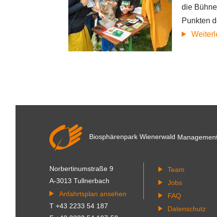
die Bühne
Punkten d
Weiter
Seitennummerierung
Biosphärenpark Wienerwald
Managemen
Norbertinumstraße 9
Team
A-3013 Tullnerbach
Jobs
Anfahrtsplan ansehen
FAQ
T +43 2233 54 187
Datenschutz