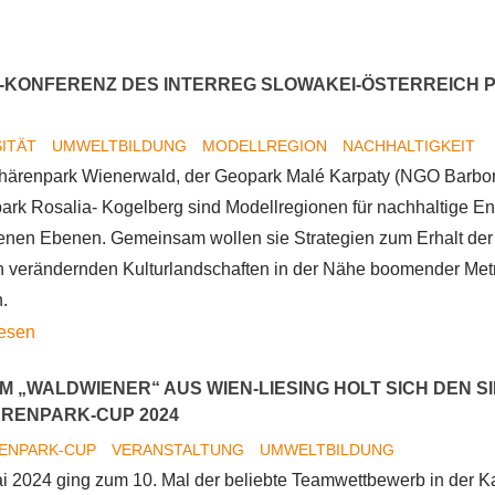
Schritt
Cup
für
2025
Schritt
hervor
-KONFERENZ DES INTERREG SLOWAKEI-ÖSTERREICH 
zu
deiner
SITÄT
UMWELTBILDUNG
MODELLREGION
NACHHALTIGKEIT
Tierart
härenpark Wienerwald, der Geopark Malé Karpaty (NGO Barbor
park Rosalia- Kogelberg sind Modellregionen für nachhaltige En
enen Ebenen. Gemeinsam wollen sie Strategien zum Erhalt der B
 verändernden Kulturlandschaften in der Nähe boomender Met
.
Kickoff-
lesen
Konferenz
M „WALDWIENER“ AUS WIEN-LIESING HOLT SICH DEN SI
des
RENPARK-CUP 2024
Interreg
ENPARK-CUP
VERANSTALTUNG
UMWELTBILDUNG
Slowakei-
i 2024 ging zum 10. Mal der beliebte Teamwettbewerb in der 
Österreich