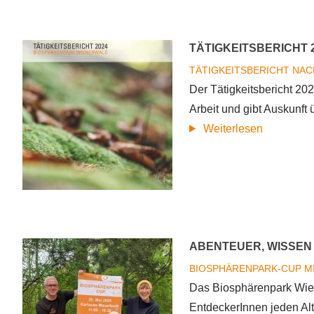
Jubiläums
Fotowett
TÄTIGKEITSBERICHT 
"Natursch
im
TÄTIGKEITSBERICHT
NAC
Detail"
Der Tätigkeitsbericht 2
Arbeit und gibt Auskunft 
über
Weiterlesen
Tätigkeits
2024
ABENTEUER, WISSEN 
BIOSPHÄRENPARK-CUP
M
Das Biosphärenpark Wie
EntdeckerInnen jeden Al