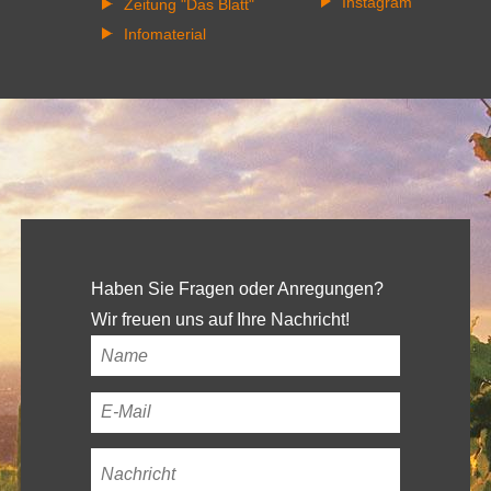
Instagram
Zeitung "Das Blatt"
Infomaterial
Haben Sie Fragen oder Anregungen?
Wir freuen uns auf Ihre Nachricht!
Ihr
Name
*
Ihre
E-
Nachricht
*
Mail-