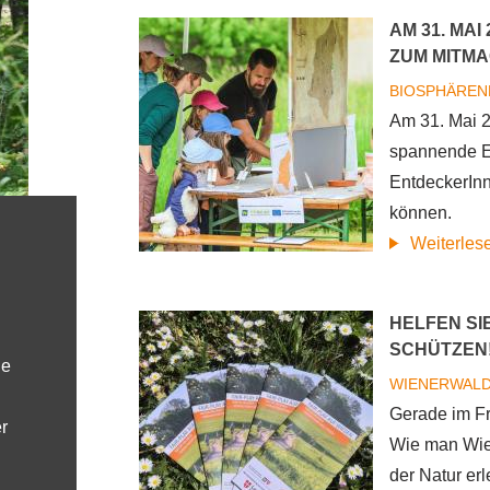
AM 31. MA
ZUM MITMA
BIOSPHÄREN
Am 31. Mai 2
spannende Er
EntdeckerIn
können.
Weiterles
HELFEN SIE
SCHÜTZEN
le
WIENERWALD
Gerade im Fr
r
Wie man Wie
der Natur er