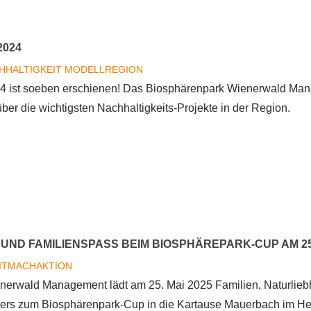
-
bewerb
2024
ätze
HHALTIGKEIT
MODELLREGION
024 ist soeben erschienen! Das Biosphärenpark Wienerwald Man
über die wichtigsten Nachhaltigkeits-Projekte in der Region.
bericht
UND FAMILIENSPASS BEIM BIOSPHÄREPARK-CUP AM 25.
ITMACHAKTION
nerwald Management lädt am 25. Mai 2025 Familien, Naturlie
ters zum Biosphärenpark-Cup in die Kartause Mauerbach im He