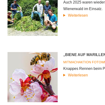
Auch 2025 waren wieder 
Wienerwald im Einsatz.
über
Weiterlesen
Rückblick
Im
Einsatz
für
die
„BIENE AUF MARILL
Natur
–
MITMACHAKTION
FOTOW
Biosphere
Knappes Rennen beim Pub
Volunteer
über
Weiterlesen
Saison
„Biene
2025
auf
Marillenbl
gewinnt