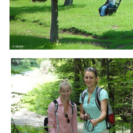
© MA49
© BPWW/G. Moser