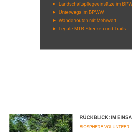
Landschaftspflegeeinsätze im B
Unterwegs im BPWW
Wanderrouten mit Mehrwert
Legale MTB Strecken und Trails
RÜCKBLICK: IM EINS
BIOSPHERE VOLUNTEER