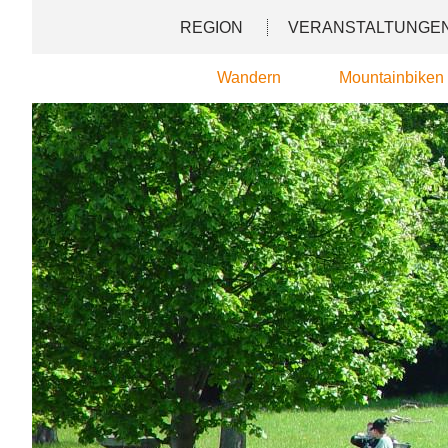
Direkt
Deutsch
English
REGION
VERANSTALTUNGE
zum
Inhalt
Wandern
Mountainbiken