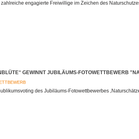
zahlreiche engagierte Freiwillige im Zeichen des Naturschu
:
ENBLÜTE“ GEWINNT JUBILÄUMS-FOTOWETTBEWERB "NA
ETTBEWERB
likumsvoting des Jubiläums-Fotowettbewerbes ‚Naturschätze 
üte“