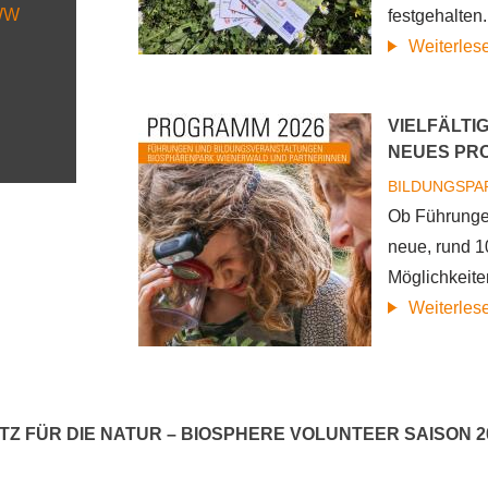
PWW
festgehalten.
Weiterles
VIELFÄLTI
NEUES PR
BILDUNGSPA
Ob Führungen
neue, rund 1
Möglichkeite
Weiterles
ATZ FÜR DIE NATUR – BIOSPHERE VOLUNTEER SAISON 2