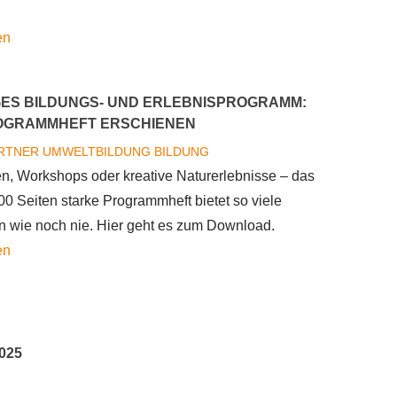
wieder
über
en
zum
Helfen
Mitmachen
Sie
ein
GES BILDUNGS- UND ERLEBNISPROGRAMM:
mit,
OGRAMMHEFT ERSCHIENEN
die
RTNER
UMWELTBILDUNG
BILDUNG
Wiesen
, Workshops oder kreative Naturerlebnisse – das
im
00 Seiten starke Programmheft bietet so viele
Wienerwald
n wie noch nie. Hier geht es zum Download.
zu
über
en
schützen!
Vielfältiges
Bildungs-
und
Erlebnisprogramm:
025
Neues