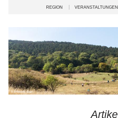
Direkt
Deutsch
English
REGION
VERANSTALTUNGE
zum
Inhalt
© BPWW/M. Graf
Artike