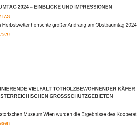
–
MTAG 2024 – EINBLICKE UND IMPRESSIONEN
Biodiversität
MTAG
schützen
n Herbstwetter herrschte großer Andrang am Obstbaumtag 2024 
Obstbaumtag
lesen
2024
–
Einblicke
und
Impressionen
ZINIERENDE VIELFALT TOTHOLZBEWOHNENDER KÄFER I
STERREICHISCHEN GROSSSCHUTZGEBIETEN
istorischen Museum Wien wurden die Ergebnisse des Kooperatio
Die
lesen
faszinierende