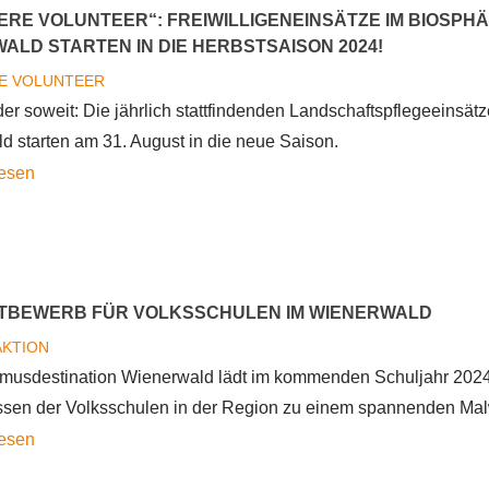
ERE VOLUNTEER“: FREIWILLIGENEINSÄTZE IM BIOSP
ALD STARTEN IN DIE HERBSTSAISON 2024!
E VOLUNTEER
der soweit: Die jährlich stattfindenden Landschaftspflegeeinsä
d starten am 31. August in die neue Saison.
„Biosphere
lesen
Volunteer“:
Freiwilligeneinsätze
im
Biosphärenpark
TBEWERB FÜR VOLKSSCHULEN IM WIENERWALD
Wienerwald
KTION
starten
smusdestination Wienerwald lädt im kommenden Schuljahr 2024
in
assen der Volksschulen in der Region zu einem spannenden Mal
die
Malwettbewerb
lesen
Herbstsaison
für
2024!