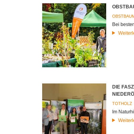
OBSTBAU
OBSTBAU
Bei beste
Weiter
DIE FAS
NIEDERÖ
TOTHOLZ
Im Naturh
Weiter