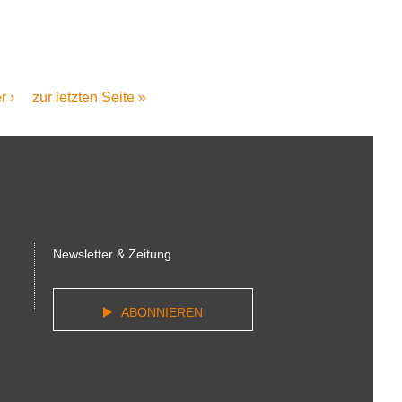
ste
r ›
Letzte
zur letzten Seite »
Seite
Newsletter & Zeitung
ABONNIEREN