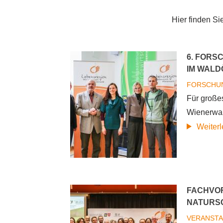
Hier finden Si
6. FORS
IM WAL
FORSCHU
Für große
Wienerwa
Weiter
FACHVOR
NATURS
VERANST