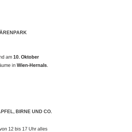
HÄRENPARK
und am
10. Oktober
räume in
Wien-Hernals
.
FEL, BIRNE UND CO.
on 12 bis 17 Uhr alles