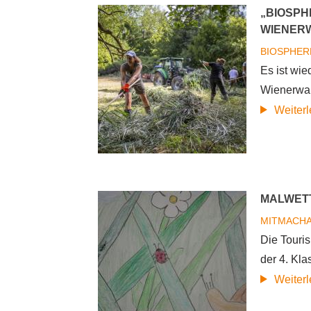
„BIOSPH
WIENERW
BIOSPHER
Es ist wie
Wienerwal
Weiter
MALWET
MITMACHA
Die Touri
der 4. Kl
Weiter