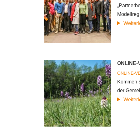
„Partnerb
Modellreg
Weiter
ONLINE-
ONLINE-V
Kommen Si
der Gemei
Weiter