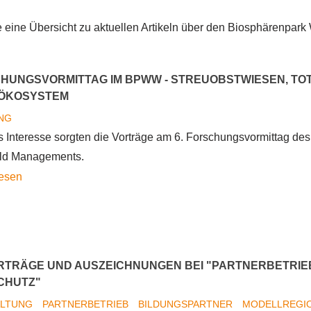
e eine Übersicht zu aktuellen Artikeln über den Biosphärenpark
CHUNGSVORMITTAG IM BPWW - STREUOBSTWIESEN, TO
DÖKOSYSTEM
NG
s Interesse sorgten die Vorträge am 6. Forschungsvormittag de
ld Managements.
über
lesen
6.
Forschungsvormittag
im
BPWW
TRÄGE UND AUSZEICHNUNGEN BEI "PARTNERBETRIE
-
CHUTZ"
Streuobstwiesen,
ALTUNG
PARTNERBETRIEB
BILDUNGSPARTNER
MODELLREGI