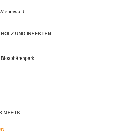
 Wienerwald.
THOLZ UND INSEKTEN
s Biosphärenpark
B MEETS
ON