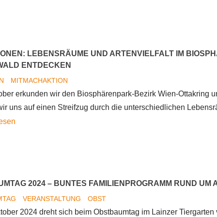
Vielfalt
totholzbewohnender
Käfer
in
ONEN: LEBENSRÄUME UND ARTENVIELFALT IM BIOSP
den
WALD ENTDECKEN
vier
ON
MITMACHAKTION
Niederösterreichischen
ober erkunden wir den Biosphärenpark-Bezirk Wien-Ottakring 
Großschutzgebieten
ir uns auf einen Streifzug durch die unterschiedlichen Lebens
Exkursionen:
lesen
Lebensräume
und
Artenvielfalt
im
MTAG 2024 – BUNTES FAMILIENPROGRAMM RUND UM AP
Biosphärenpark
MTAG
VERANSTALTUNG
OBST
Wienerwald
tober 2024 dreht sich beim Obstbaumtag im Lainzer Tiergarten v
entdecken