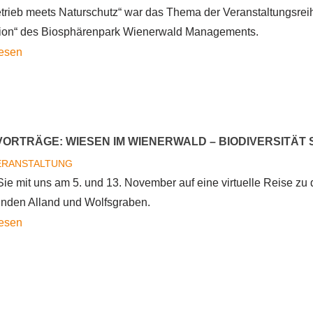
Totholz
etrieb meets Naturschutz“ war das Thema der Veranstaltungsrei
und
ion“ des Biosphärenpark Wienerwald Managements.
Insekten
Fachvorträge
lesen
im
und
Waldökosystem
Auszeichnungen
bei
"Partnerbetrieb
VORTRÄGE: WIESEN IM WIENERWALD – BIODIVERSITÄT
meets
ERANSTALTUNG
Naturschutz"
e mit uns am 5. und 13. November auf eine virtuelle Reise z
nden Alland und Wolfsgraben.
Online-
lesen
Vorträge:
Wiesen
im
Wienerwald