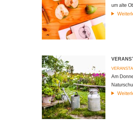
um alte O
Weiter
VERANS
VERANST
Am Donner
Naturschu
Weiter