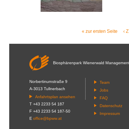
Erste
« zur ersten Seite
Vo
‹ 
Seitennummerierung
Seite
Se
Biosphärenpark Wienerwald
Managemen
Norbertinumstraße 9
Team
A-3013 Tullnerbach
Jobs
Anfahrtsplan ansehen
FAQ
T +43 2233 54 187
Datenschutz
F +43 2233 54 187-50
Impressum
E
office@bpww.at