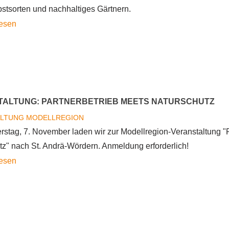
bstsorten und nachhaltiges Gärtnern.
Obstbaumtag
lesen
2024
–
Buntes
Familienprogramm
rund
TALTUNG: PARTNERBETRIEB MEETS NATURSCHUTZ
um
ALTUNG
MODELLREGION
Apfel,
stag, 7. November laden wir zur Modellregion-Veranstaltung "
Birne
tz" nach St. Andrä-Wördern. Anmeldung erforderlich!
und
über
lesen
Co.
Veranstaltung:
Partnerbetrieb
meets
Naturschutz