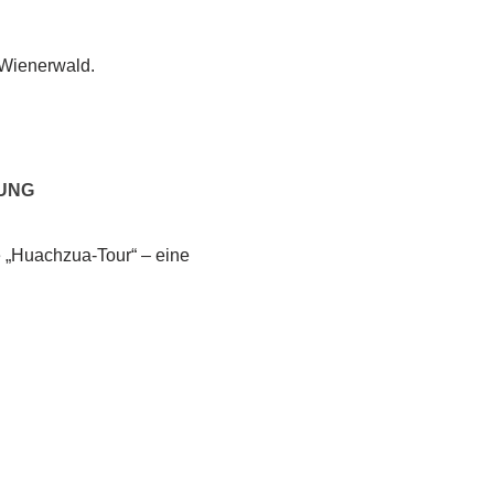
 Wienerwald.
UNG
te „Huachzua-Tour“ – eine