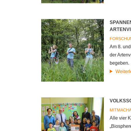
SPANNEN
ARTENVI
FORSCH
Am 8. und
der Artenv
begeben.
Weiter
VOLKSS
MITMACH
Alle vier
„Biosphere