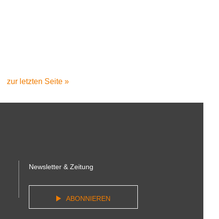
Letzte
zur letzten Seite »
Seite
Newsletter & Zeitung
ABONNIEREN