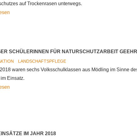
schutzes auf Trockenrasen unterwegs.
Einsatz
Biosphärenpark
lesen
Urkunden
für
Volksschulkinder
aus
ER SCHÜLERINNEN FÜR NATURSCHUTZARBEIT GEEH
Alland
AKTION
LANDSCHAFTSPFLEGE
und
 2018 waren sechs Volksschulklassen aus Mödling im Sinne de
Sittendorf
im Einsatz.
Mödlinger
lesen
SchülerInnen
für
Naturschutzarbeit
geehrt
INSÄTZE IM JAHR 2018