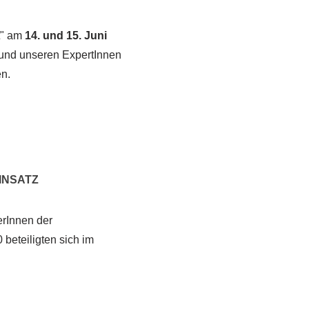
t" am
14. und 15. Juni
s und unseren ExpertInnen
en.
INSATZ
erInnen der
beteiligten sich im