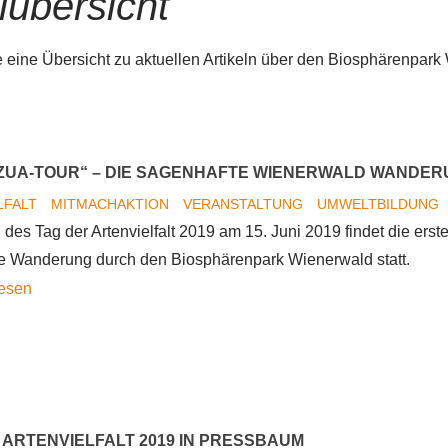
lübersicht
e eine Übersicht zu aktuellen Artikeln über den Biosphärenpark
UA-TOUR“ – DIE SAGENHAFTE WIENERWALD WANDER
LFALT
MITMACHAKTION
VERANSTALTUNG
UMWELTBILDUNG
 des Tag der Artenvielfalt 2019 am 15. Juni 2019 findet die ers
e Wanderung durch den Biosphärenpark Wienerwald statt.
„Huachzua-
lesen
Tour“
–
die
sagenhafte
Wienerwald
 ARTENVIELFALT 2019 IN PRESSBAUM