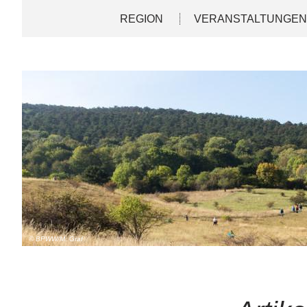
Direkt
Deutsch
English
REGION
VERANSTALTUNGE
zum
Inhalt
© BPWW/M. Graf