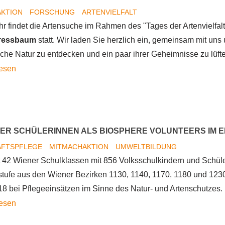
Wanderung
AKTION
FORSCHUNG
ARTENVIELFALT
hr findet die Artensuche im Rahmen des "Tages der Artenvielfal
Pressbaum
statt. Wir laden Sie herzlich ein, gemeinsam mit un
che Natur zu entdecken und ein paar ihrer Geheimnisse zu lüft
Tag
lesen
der
Artenvielfalt
2019
in
NER SCHÜLERINNEN ALS BIOSPHERE VOLUNTEERS IM E
Pressbaum
AFTSPFLEGE
MITMACHAKTION
UMWELTBILDUNG
 42 Wiener Schulklassen mit 856 Volksschulkindern und Schül
tufe aus den Wiener Bezirken 1130, 1140, 1170, 1180 und 1230 
18 bei Pflegeeinsätzen im Sinne des Natur- und Artenschutzes.
856
lesen
Wiener