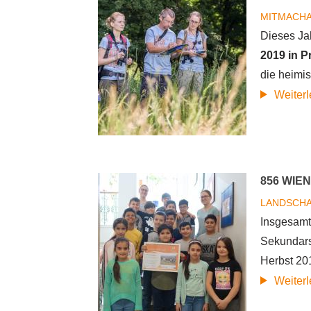
MITMACH
Dieses Ja
2019 in 
die heimis
Weiter
856 WIE
LANDSCH
Insgesamt
Sekundars
Herbst 20
Weiter