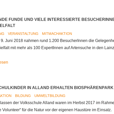
Volunteer
–
Freiwillige
DE FUNDE UND VIELE INTERESSIERTE BESUCHERINNEN
Naturschutzarbeit
ELFALT
mit
UNG
VERANSTALTUNG
MITMACHAKTION
internationalen
 9. Juni 2018 nahmen rund 1.200 BesucherInnen die Gelegenhe
HelferInnen
ielfalt mit mehr als 100 ExpertInnen auf Artensuche in den Lainz
Spannende
lesen
Funde
und
viele
CHULKINDER IN ALLAND ERHALTEN BIOSPHÄRENPAR
interessierte
AKTION
BILDUNG
UMWELTBILDUNG
BesucherInnen
 Klassen der Volksschule Alland waren im Herbst 2017 im Rahm
am
 Volunteer“ für die Natur vor der eigenen Haustüre im Einsatz.
12.