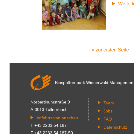
Weiter
Erste
« zur ersten Seite
Seitennummerierung
Seite
Biosphärenpark Wienerwald
Managemen
Norbertinumstraße 9
Team
A-3013 Tullnerbach
Jobs
Anfahrtsplan ansehen
FAQ
T +43 2233 54 187
Datenschutz
F +43 2233 54 187-50