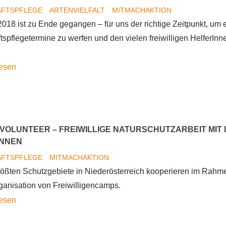
AFTSPFLEGE
ARTENVIELFALT
MITMACHAKTION
018 ist zu Ende gegangen – für uns der richtige Zeitpunkt, um e
spflegetermine zu werfen und den vielen freiwilligen HelferInn
Pflegeeinsätze
lesen
im
Jahr
2018
E VOLUNTEER – FREIWILLIGE NATURSCHUTZARBEIT MIT
INNEN
AFTSPFLEGE
MITMACHAKTION
größten Schutzgebiete in Niederösterreich kooperieren im Rahm
ganisation von Freiwilligencamps.
Big
lesen
Five