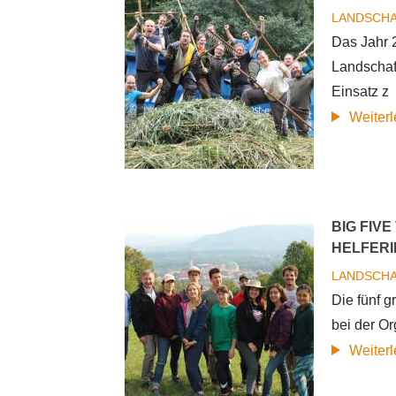
LANDSCH
Das Jahr 2
Landschaft
Einsatz z
Weiter
BIG FIV
HELFER
LANDSCH
Die fünf 
bei der Or
Weiter