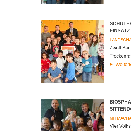
SCHÜLER
EINSATZ
LANDSCH
Zwölf Bad
Trockenra
Weiter
BIOSPH
SITTEND
MITMACH
Vier Volk