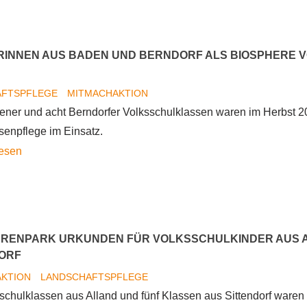
SchülerInnen
als
Biosphere
INNEN AUS BADEN UND BERNDORF ALS BIOSPHERE V
Volunteers
im
AFTSPFLEGE
MITMACHAKTION
Einsatz
ener und acht Berndorfer Volksschulklassen waren im Herbst 2
senpflege im Einsatz.
SchülerInnen
lesen
aus
Baden
und
Berndorf
ÄRENPARK URKUNDEN FÜR VOLKSSCHULKINDER AUS 
als
ORF
Biosphere
AKTION
LANDSCHAFTSPFLEGE
Volunteers
sschulklassen aus Alland und fünf Klassen aus Sittendorf waren
im